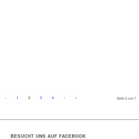
‹
1
3
4
›
»
2
Seite 2 von 7
BESUCHT UNS AUF FACEBOOK