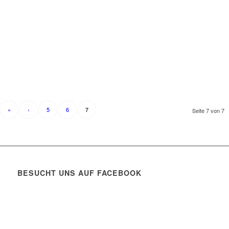
«
‹
5
6
7
Seite 7 von 7
BESUCHT UNS AUF FACEBOOK